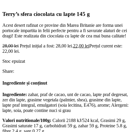
Terry’s sfera ciocolata cu lapte 145 g
Acest desert rafinat ce provine din Marea Britanie are forma unei
portocale impartita in felii perfecte pentru a fi savurate alaturi de cei
dragi! Este realizata din ciocolata cu lapte de cea mai buna calitate!
28,00
lei
Prețul inițial a fost: 28,00 lei.
22,00
lei
Prețul curent este:
22,00 lei.
Stoc epuizat
Share:
Ingrediente și conținut
Ingrediente:
zahar, praf de cacao, unt de cacao, lapte praf degresat,
zer din lapte, grasime vegetala (palmier, shea), grasime din lapte,
lapte praf integral, emulgatori (soia lecitina, E476), arome; Alergeni:
lapte, soia, poate contine nuci si grau
Valori nutritionale/100g:
Calorii 2188 kJ/524 kcal, Grasimi 29 g,
Grasimi saturate 17 g, carbohidrati 59 g, zahar 59 g, Proteine 5.8 g,
fibre 2.4 g, sare 0.27 g.