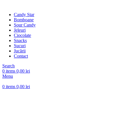
Candy Star
Bomboane
Sour Candy
Jeleuri
Ciocolate
Snacks
Sucuri
Jucării
Contact
Search
0
items
0,00
lei
Menu
0
items
0,00
lei
-21%
Sold out
Click to enlarge