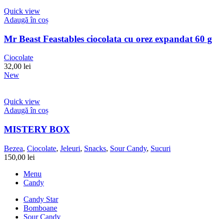
Quick view
Adaugă în coș
Mr Beast Feastables ciocolata cu orez expandat 60 g
Ciocolate
32,00
lei
New
Quick view
Adaugă în coș
MISTERY BOX
Bezea
,
Ciocolate
,
Jeleuri
,
Snacks
,
Sour Candy
,
Sucuri
150,00
lei
Menu
Candy
Candy Star
Bomboane
Sour Candy