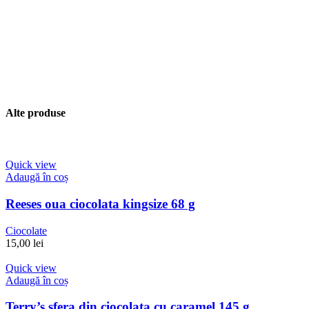
Alte produse
Quick view
Adaugă în coș
Reeses oua ciocolata kingsize 68 g
Ciocolate
15,00
lei
Quick view
Adaugă în coș
Terry’s sfera din ciocolata cu caramel 145 g