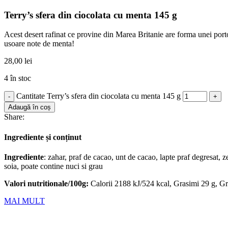
Terry’s sfera din ciocolata cu menta 145 g
Acest desert rafinat ce provine din Marea Britanie are forma unei portoca
usoare note de menta!
28,00
lei
4 în stoc
Cantitate Terry’s sfera din ciocolata cu menta 145 g
Adaugă în coș
Share:
Ingrediente și conținut
Ingrediente
: zahar, praf de cacao, unt de cacao, lapte praf degresat, z
soia, poate contine nuci si grau
Valori nutritionale/100g:
Calorii 2188 kJ/524 kcal, Grasimi 29 g, Gras
MAI MULT