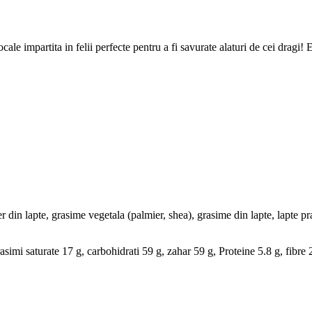
le impartita in felii perfecte pentru a fi savurate alaturi de cei dragi! E
er din lapte, grasime vegetala (palmier, shea), grasime din lapte, lapte pr
imi saturate 17 g, carbohidrati 59 g, zahar 59 g, Proteine 5.8 g, fibre 2