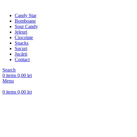
Candy Star
Bomboane
Sour Candy
Jeleuri
Ciocolate
Snacks
Sucuri
Jucării
Contact
Search
0
items
0,00
lei
Menu
0
items
0,00
lei
Click to enlarge