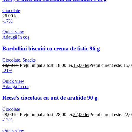
Ciocolate
26,00
lei
-17%
Quick view
Adaugă în coș
Bardollini biscuiti cu crema de fistic 96 g
Ciocolate
,
Snacks
18,00
lei
Prețul inițial a fost: 18,00 lei.
15,00
lei
Prețul curent este: 15,0
-21%
Quick view
Adaugă în coș
Reese’s ciocolata cu unt de arahide 90 g
Ciocolate
28,00
lei
Prețul inițial a fost: 28,00 lei.
22,00
lei
Prețul curent este: 22,0
-13%
Quick view