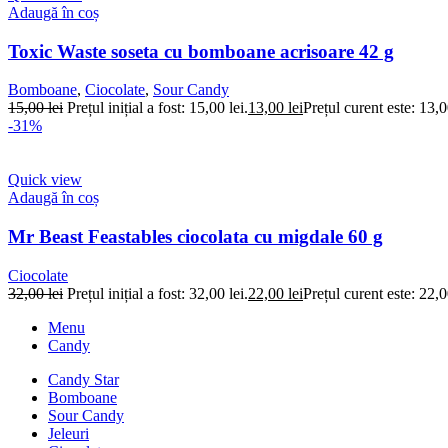
Adaugă în coș
Toxic Waste soseta cu bomboane acrisoare 42 g
Bomboane
,
Ciocolate
,
Sour Candy
15,00
lei
Prețul inițial a fost: 15,00 lei.
13,00
lei
Prețul curent este: 13,0
-31%
Quick view
Adaugă în coș
Mr Beast Feastables ciocolata cu migdale 60 g
Ciocolate
32,00
lei
Prețul inițial a fost: 32,00 lei.
22,00
lei
Prețul curent este: 22,0
Menu
Candy
Candy Star
Bomboane
Sour Candy
Jeleuri