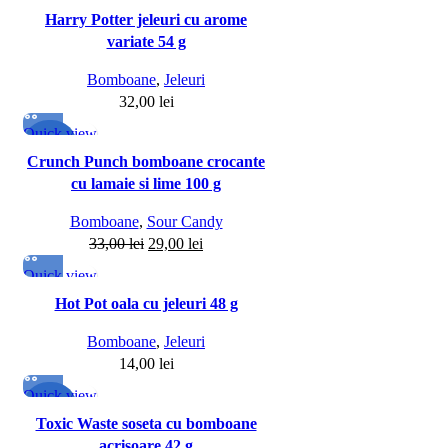
Harry Potter jeleuri cu arome
variate 54 g
Bomboane
,
Jeleuri
32,00
lei
Quick view
-12%
Crunch Punch bomboane crocante
cu lamaie si lime 100 g
Bomboane
,
Sour Candy
33,00
lei
29,00
lei
Quick view
Hot Pot oala cu jeleuri 48 g
Bomboane
,
Jeleuri
14,00
lei
Quick view
-13%
Toxic Waste soseta cu bomboane
acrisoare 42 g