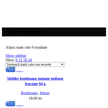
Bomboane
Afișez toate cele 9 rezultate
Show sidebar
Show
9
12
18
24
Quick view
Skittles bomboane gumate pufoase
fructate 94 g
Bomboane
,
Jeleuri
18,00
lei
Quick view