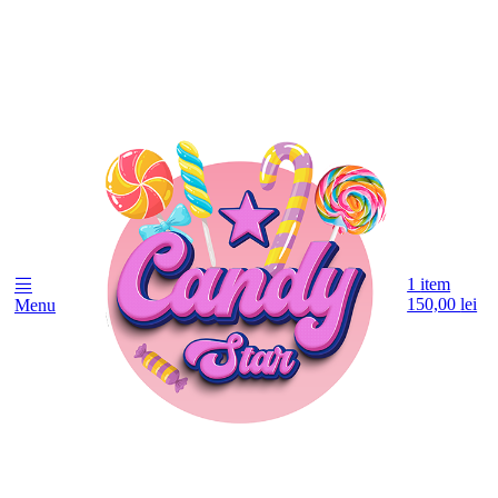
1
item
150,00
lei
Menu