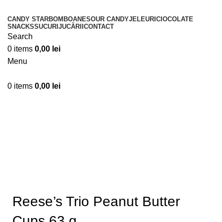
CANDY STAR
BOMBOANE
SOUR CANDY
JELEURI
CIOCOLATE
SNACKS
SUCURI
JUCĂRII
CONTACT
Search
0
items
0,00
lei
Menu
0
items
0,00
lei
Sold out
Click to enlarge
Reese’s Trio Peanut Butter
Cups 63 g