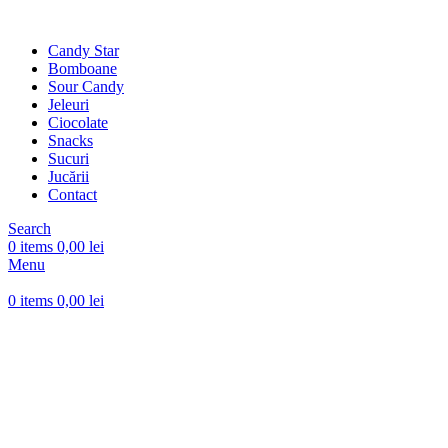
Candy Star
Bomboane
Sour Candy
Jeleuri
Ciocolate
Snacks
Sucuri
Jucării
Contact
Search
0
items
0,00
lei
Menu
0
items
0,00
lei
-8%
Sold out
Click to enlarge