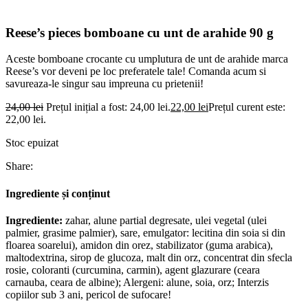
Reese’s pieces bomboane cu unt de arahide 90 g
Aceste bomboane crocante cu umplutura de unt de arahide marca
Reese’s vor deveni pe loc preferatele tale! Comanda acum si
savureaza-le singur sau impreuna cu prietenii!
24,00
lei
Prețul inițial a fost: 24,00 lei.
22,00
lei
Prețul curent este:
22,00 lei.
Stoc epuizat
Share:
Ingrediente și conținut
Ingrediente:
zahar, alune partial degresate, ulei vegetal (ulei
palmier, grasime palmier), sare, emulgator: lecitina din soia si din
floarea soarelui), amidon din orez, stabilizator (guma arabica),
maltodextrina, sirop de glucoza, malt din orz, concentrat din sfecla
rosie, coloranti (curcumina, carmin), agent glazurare (ceara
carnauba, ceara de albine); Alergeni: alune, soia, orz; Interzis
copiilor sub 3 ani, pericol de sufocare!