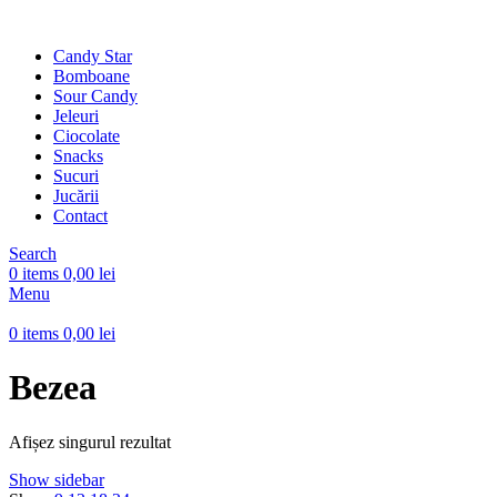
Candy Star
Bomboane
Sour Candy
Jeleuri
Ciocolate
Snacks
Sucuri
Jucării
Contact
Search
0
items
0,00
lei
Menu
0
items
0,00
lei
Bezea
Afișez singurul rezultat
Show sidebar