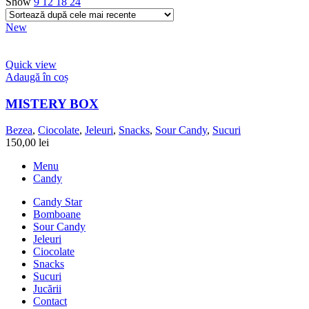
Show
9
12
18
24
New
Quick view
Adaugă în coș
MISTERY BOX
Bezea
,
Ciocolate
,
Jeleuri
,
Snacks
,
Sour Candy
,
Sucuri
150,00
lei
Menu
Candy
Candy Star
Bomboane
Sour Candy
Jeleuri
Ciocolate
Snacks
Sucuri
Jucării
Contact