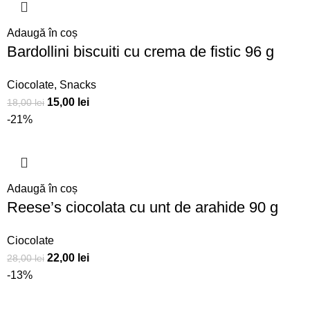
Adaugă în coș
Bardollini biscuiti cu crema de fistic 96 g
Ciocolate
,
Snacks
15,00
lei
18,00
lei
-21%
Adaugă în coș
Reese’s ciocolata cu unt de arahide 90 g
Ciocolate
22,00
lei
28,00
lei
-13%