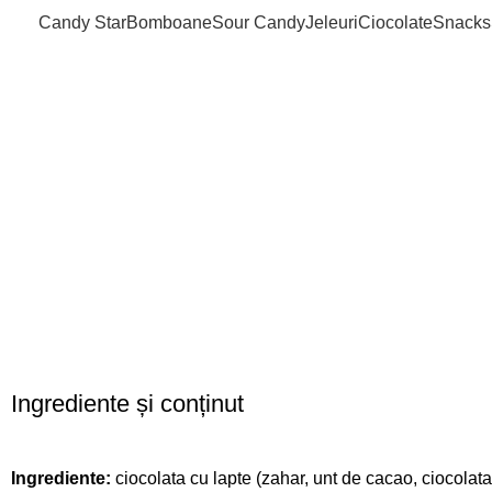
Candy Star
Bomboane
Sour Candy
Jeleuri
Ciocolate
Snacks
Sold out
Click to enlarge
Ingrediente și conținut
Ingrediente:
ciocolata cu lapte (zahar, unt de cacao, ciocolata