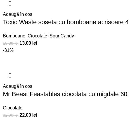
Adaugă în coș
Toxic Waste soseta cu bomboane acrisoare 4
Bomboane
,
Ciocolate
,
Sour Candy
13,00
lei
15,00
lei
-31%
Adaugă în coș
Mr Beast Feastables ciocolata cu migdale 60
Ciocolate
22,00
lei
32,00
lei