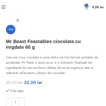
0
0,00
lei
Click to enlarge
-31%
Mr Beast Feastables ciocolata cu
migdale 60 g
Cea mai noua ciocolata a unuia dintre cei mai faimosi youtuberi de
pe planeta, Mr Beast, a ajuns acum si in Romania! Realizata din
ingrediente de cea mai buna calitate, din surse organice, este un
adevarat rasfat pentru iubitorii de ciocolata!
32,00
lei
22,00
lei
7 în stoc