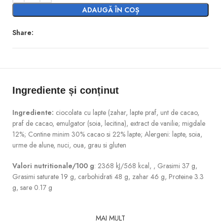
ADAUGĂ ÎN COȘ
Share:
Ingrediente și conținut
Ingrediente:
ciocolata cu lapte (zahar, lapte praf, unt de cacao,
praf de cacao, emulgator (soia, lecitina), extract de vanilie; migdale
12%; Contine minim 30% cacao si 22% lapte; Alergeni: lapte, soia,
urme de alune, nuci, oua, grau si gluten
Valori nutritionale/100 g
: 2368 kJ/568 kcal, , Grasimi 37 g,
Grasimi saturate 19 g, carbohidrati 48 g, zahar 46 g, Proteine 3.3
g, sare 0.17 g
MAI MULT