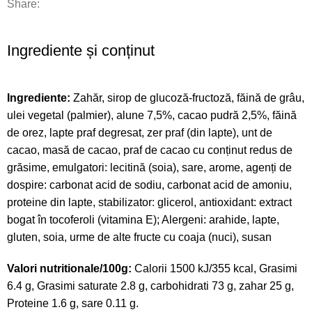
Share:
Ingrediente și conținut
Ingrediente:
Zahăr, sirop de glucoză-fructoză, făină de grâu,
ulei vegetal (palmier), alune 7,5%, cacao pudră 2,5%, făină
de orez, lapte praf degresat, zer praf (din lapte), unt de
cacao, masă de cacao, praf de cacao cu conținut redus de
grăsime, emulgatori: lecitină (soia), sare, arome, agenți de
dospire: carbonat acid de sodiu, carbonat acid de amoniu,
proteine din lapte, stabilizator: glicerol, antioxidant: extract
bogat în tocoferoli (vitamina E); Alergeni: arahide, lapte,
gluten, soia, urme de alte fructe cu coaja (nuci), susan
Valori nutritionale/100g:
Calorii 1500 kJ/355 kcal, Grasimi
6.4 g, Grasimi saturate 2.8 g, carbohidrati 73 g, zahar 25 g,
Proteine 1.6 g, sare 0.11 g.