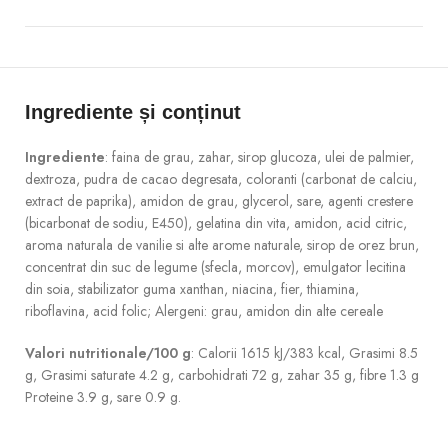
Ingrediente și conținut
Ingrediente
: faina de grau, zahar, sirop glucoza, ulei de palmier,
dextroza, pudra de cacao degresata, coloranti (carbonat de calciu,
extract de paprika), amidon de grau, glycerol, sare, agenti crestere
(bicarbonat de sodiu, E450), gelatina din vita, amidon, acid citric,
aroma naturala de vanilie si alte arome naturale, sirop de orez brun,
concentrat din suc de legume (sfecla, morcov), emulgator lecitina
din soia, stabilizator guma xanthan, niacina, fier, thiamina,
riboflavina, acid folic; Alergeni: grau, amidon din alte cereale
Valori nutritionale/100 g
: Calorii 1615 kJ/383 kcal, Grasimi 8.5
g, Grasimi saturate 4.2 g, carbohidrati 72 g, zahar 35 g, fibre 1.3 g
Proteine 3.9 g, sare 0.9 g.