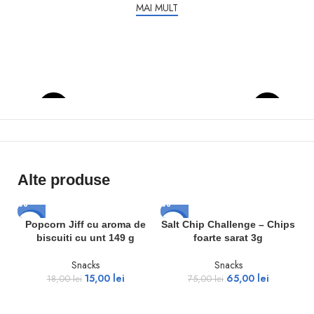
MAI MULT
Alte produse
-17%
-13%
Popcorn Jiff cu aroma de
Salt Chip Challenge – Chips
biscuiti cu unt 149 g
foarte sarat 3g
Snacks
Snacks
15,00
lei
65,00
lei
18,00
lei
75,00
lei