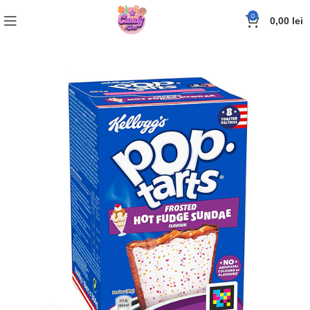
0
0,00
lei