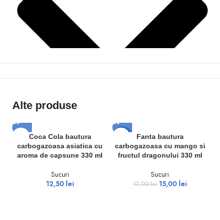
Alte produse
-12%
-
Coca Cola bautura
Fanta bautura
carbogazoasa asiatica cu
carbogazoasa cu mango si
aroma de capsune 330 ml
fructul dragonului 330 ml
Sucuri
Sucuri
12,50
lei
15,00
lei
17,00
lei