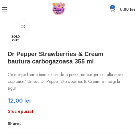
0
0,00
lei
Click to enlarge
SOLD
OUT
Dr Pepper Strawberries & Cream
bautura carbogazoasa 355 ml
Ce merge foarte bine alaturi de o pizza, un burger sau alta masa
copioasa? Un suc Dr Pepper Strawberries & Cream si mergi la
sigur!
12,00
lei
Stoc epuizat
Share: