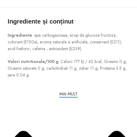
Ingrediente și conținut
Ingrediente
: apa carbogazoasa, sirop de glucoza fructoza,
colorant (E150a), aroma naturala si artificiala, conservant (E211),
acid fosforic, cafeina , antioxidant (E339).
Valori nutritionale/100 g
: Calorii 177 kJ / 42 kcal, Grasimi 0 g,
Grasimi saturate 0 g, carbohidrati 11 g, zahar 11 g, Proteine 3.5 g,
sare 0.04 g.
MAI MULT