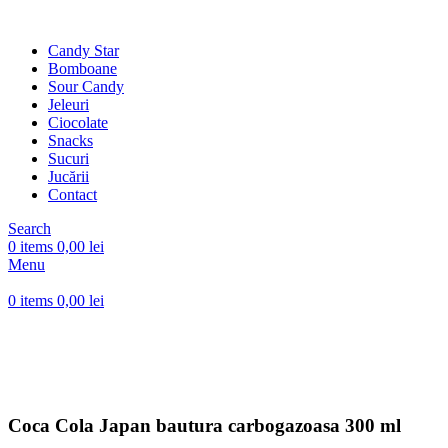
Candy Star
Bomboane
Sour Candy
Jeleuri
Ciocolate
Snacks
Sucuri
Jucării
Contact
Search
0
items
0,00
lei
Menu
0
items
0,00
lei
Sold out
Click to enlarge
Coca Cola Japan bautura carbogazoasa 300 ml