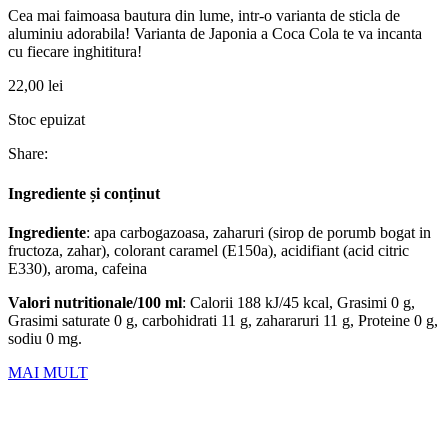
Cea mai faimoasa bautura din lume, intr-o varianta de sticla de
aluminiu adorabila! Varianta de Japonia a Coca Cola te va incanta
cu fiecare inghititura!
22,00
lei
Stoc epuizat
Share:
Ingrediente și conținut
Ingrediente
: apa carbogazoasa, zaharuri (sirop de porumb bogat in
fructoza, zahar), colorant caramel (E150a), acidifiant (acid citric
E330), aroma, cafeina
Valori nutritionale/100 ml
: Calorii 188 kJ/45 kcal, Grasimi 0 g,
Grasimi saturate 0 g, carbohidrati 11 g, zahararuri 11 g, Proteine 0 g,
sodiu 0 mg.
MAI MULT