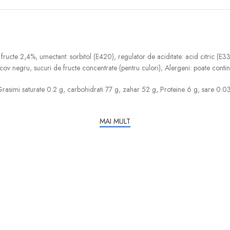
fructe 2,4%, umectant: sorbitol (E420), regulator de aciditate: acid citric (E
rcov negru, sucuri de fructe concentrate (pentru culori); Alergeni: poate conti
Grasimi saturate 0.2 g, carbohidrati 77 g, zahar 52 g, Proteine 6 g, sare 0.03
MAI MULT