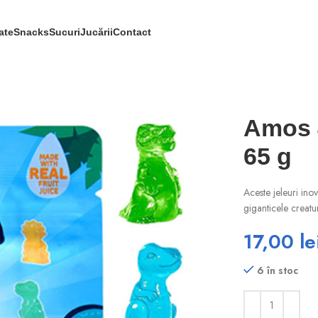
ate
Snacks
Sucuri
Jucării
Contact
Amos 4
65 g
Aceste jeleuri inov
giganticele creatu
17,00
le
6 în stoc