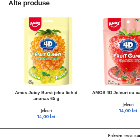
Alte produse
ADAUGĂ ÎN COȘ
ADAUGĂ ÎN COȘ
Amos Juicy Burst jeleu lichid
AMOS 4D Jeleuri cu c
ananas 65 g
Jeleuri
Jeleuri
14,00
lei
14,00
lei
Folosim cookie-uri