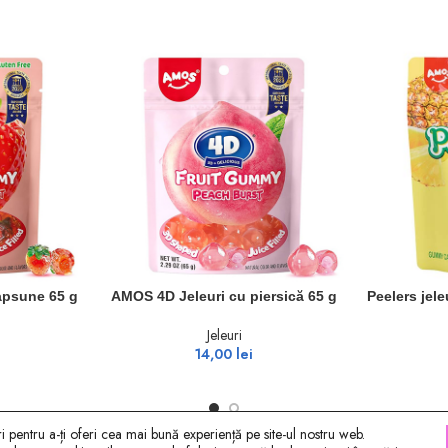
ADAUGĂ ÎN COȘ
ADAUGĂ ÎN 
apsune 65 g
AMOS 4D Jeleuri cu piersică 65 g
Peelers jel
Jeleuri
14,00
lei
 pentru a-ți oferi cea mai bună experiență pe site-ul nostru web.