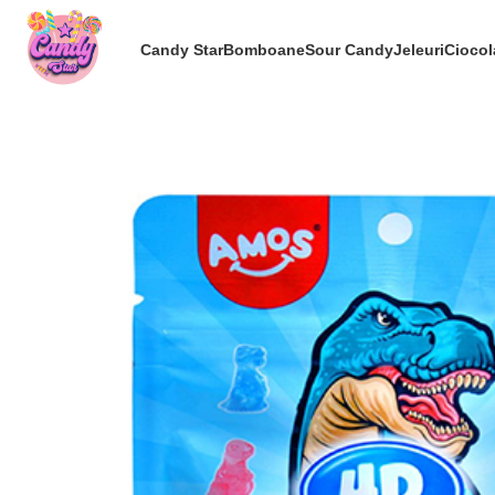
Candy Star
Bomboane
Sour Candy
Jeleuri
Ciocol