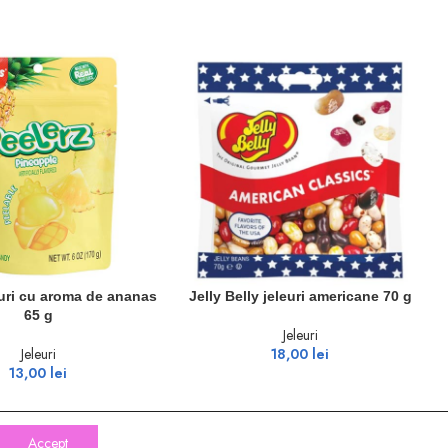
COȘ
ADAUGĂ ÎN COȘ
euri cu aroma de ananas
Jelly Belly jeleuri americane 70 g
65 g
Jeleuri
Jeleuri
18,00
lei
13,00
lei
Accept