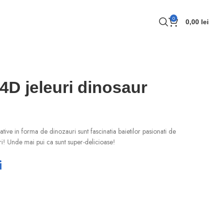
0
0,00
lei
D jeleuri dinosaur
ative in forma de dinozauri sunt fascinatia baietilor pasionati de
ri! Unde mai pui ca sunt super-delicioase!
i