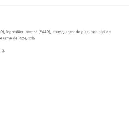
330), îngroșător: pectină (E440), arome, agent de glazurare: ulei de
ne urme de lapte, soia
 g.