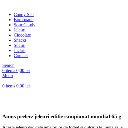
Candy Star
Bomboane
Sour Candy
Jeleuri
Ciocolate
Snacks
Sucuri
Jucării
Contact
Search
0
items
0,00
lei
Menu
0
items
0,00
lei
Click to enlarge
Amos peelerz jeleuri editie campionat mondial 65 g
Aceste jeleuri dedicate amatorilor de fotbal si dulciuri te invita sa le