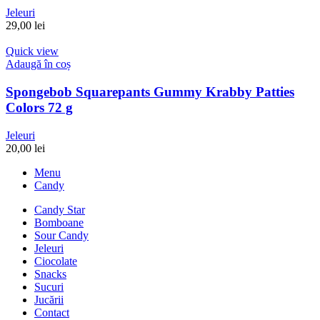
Jeleuri
29,00
lei
Quick view
Adaugă în coș
Spongebob Squarepants Gummy Krabby Patties
Colors 72 g
Jeleuri
20,00
lei
Menu
Candy
Candy Star
Bomboane
Sour Candy
Jeleuri
Ciocolate
Snacks
Sucuri
Jucării
Contact