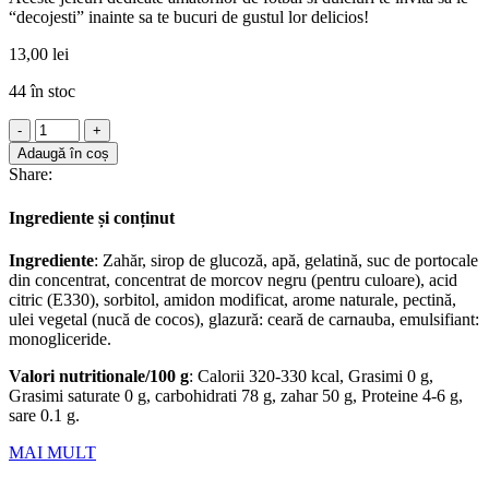
“decojesti” inainte sa te bucuri de gustul lor delicios!
13,00
lei
44 în stoc
Cantitate
Amos
Adaugă în coș
peelerz
Share:
jeleuri
editie
Ingrediente și conținut
campionat
mondial
Ingrediente
: Zahăr, sirop de glucoză, apă, gelatină, suc de portocale
65
din concentrat, concentrat de morcov negru (pentru culoare), acid
g
citric (E330), sorbitol, amidon modificat, arome naturale, pectină,
ulei vegetal (nucă de cocos), glazură: ceară de carnauba, emulsifiant:
monogliceride.
Valori nutritionale/100 g
: Calorii 320-330 kcal, Grasimi 0 g,
Grasimi saturate 0 g, carbohidrati 78 g, zahar 50 g, Proteine 4-6 g,
sare 0.1 g.
MAI MULT