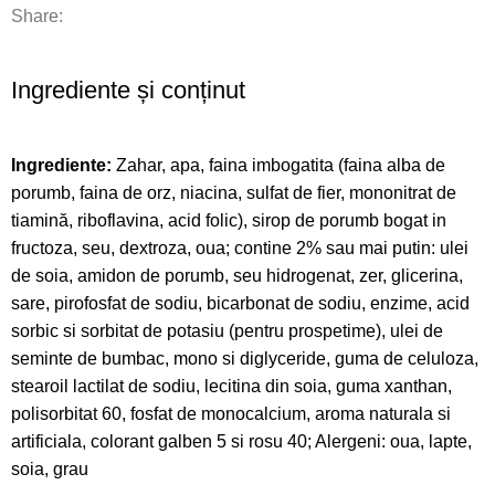
Share:
Ingrediente și conținut
Ingrediente:
Zahar, apa, faina imbogatita (faina alba de
porumb, faina de orz, niacina, sulfat de fier, mononitrat de
tiamină, riboflavina, acid folic), sirop de porumb bogat in
fructoza, seu, dextroza, oua; contine 2% sau mai putin: ulei
de soia, amidon de porumb, seu hidrogenat, zer, glicerina,
sare, pirofosfat de sodiu, bicarbonat de sodiu, enzime, acid
sorbic si sorbitat de potasiu (pentru prospetime), ulei de
seminte de bumbac, mono si diglyceride, guma de celuloza,
stearoil lactilat de sodiu, lecitina din soia, guma xanthan,
polisorbitat 60, fosfat de monocalcium, aroma naturala si
artificiala, colorant galben 5 si rosu 40; Alergeni: oua, lapte,
soia, grau