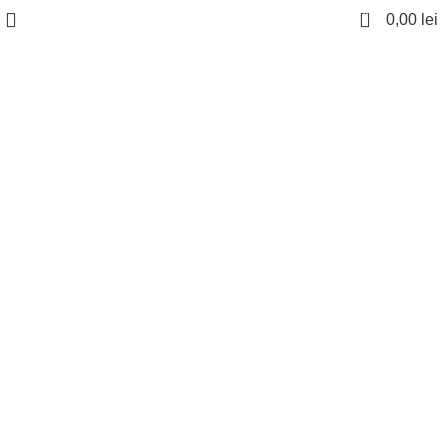
0
0,00
lei
Sold out