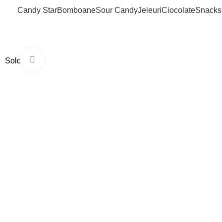
Candy Star
Bomboane
Sour Candy
Jeleuri
Ciocolate
Snacks
Click to enlarge
Sold out