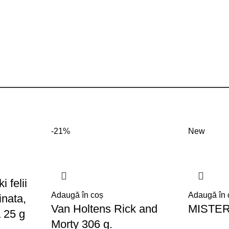
-21%
New
 felii
Adaugă în coș
Adaugă în 
inata,
Van Holtens Rick and
MISTE
 25 g
Morty 306 g.