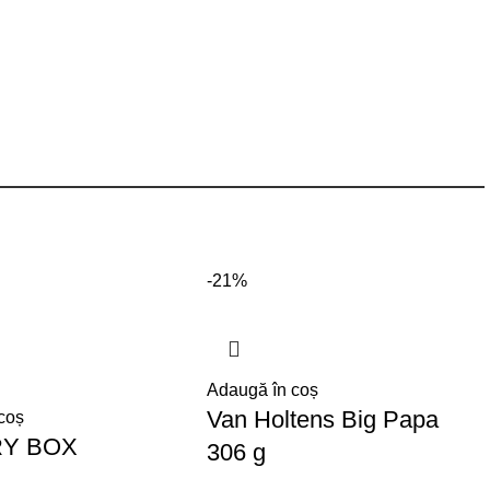
-21%
Adaugă în coș
Van Holtens Big Papa
coș
RY BOX
306 g