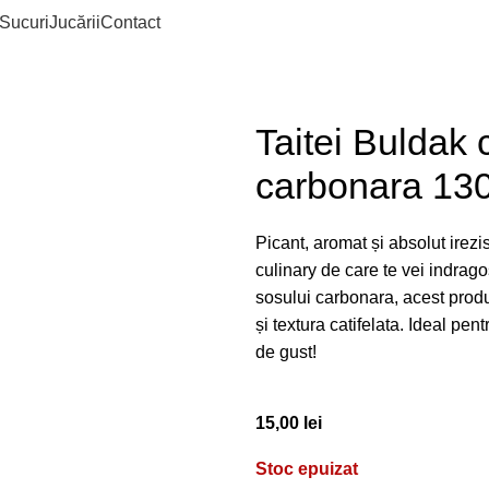
Sucuri
Jucării
Contact
Taitei Buldak 
carbonara 13
Picant, aromat și absolut irezi
culinary de care te vei indrag
sosului carbonara, acest produ
și textura catifelata. Ideal pe
de gust!
15,00
lei
Stoc epuizat