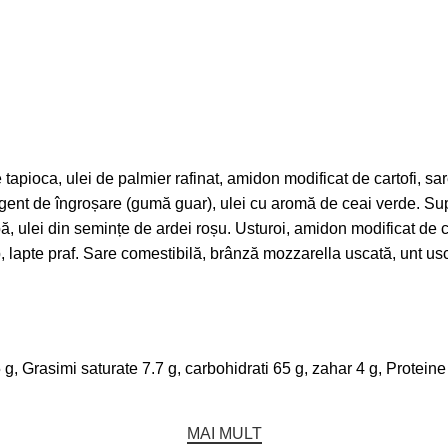
pioca, ulei de palmier rafinat, amidon modificat de cartofi, sare 
, agent de îngroșare (gumă guar), ulei cu aromă de ceai verde. Su
ă, ulei din semințe de ardei roșu. Usturoi, amidon modificat de ca
, lapte praf. Sare comestibilă, brânză mozzarella uscată, unt usc
g, Grasimi saturate 7.7 g, carbohidrati 65 g, zahar 4 g, Proteine 
MAI MULT