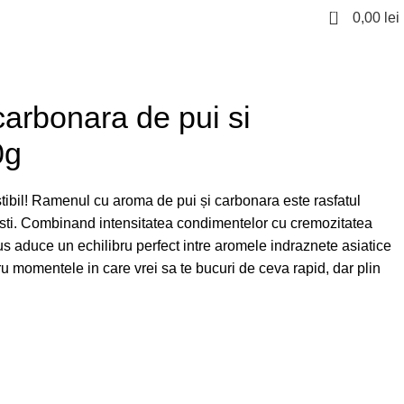
0
0,00
lei
carbonara de pui si
0g
stibil! Ramenul cu aroma de pui și carbonara este rasfatul
osti. Combinand intensitatea condimentelor cu cremozitatea
s aduce un echilibru perfect intre aromele indraznete asiatice
ntru momentele in care vrei sa te bucuri de ceva rapid, dar plin