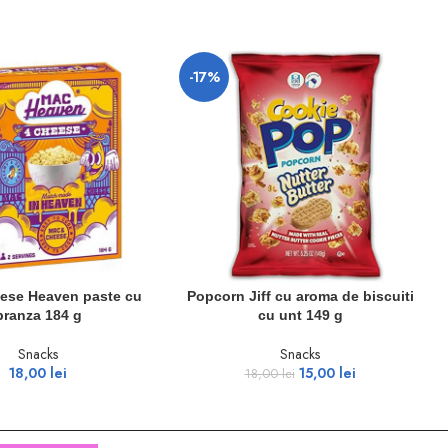
-17%
COȘ
ADAUGĂ ÎN COȘ
se Heaven paste cu
Popcorn Jiff cu aroma de biscuiti
branza 184 g
cu unt 149 g
Snacks
Snacks
18,00
lei
15,00
lei
18,00
lei