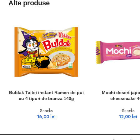
Alte produse
ADAUGĂ ÎN COȘ
ADAUGĂ ÎN COȘ
Buldak Taitei instant Ramen de pui
Mochi desert jap
cu 4 tipuri de branza 140g
cheesecake 4
Snacks
Snacks
16,00
lei
12,00
lei