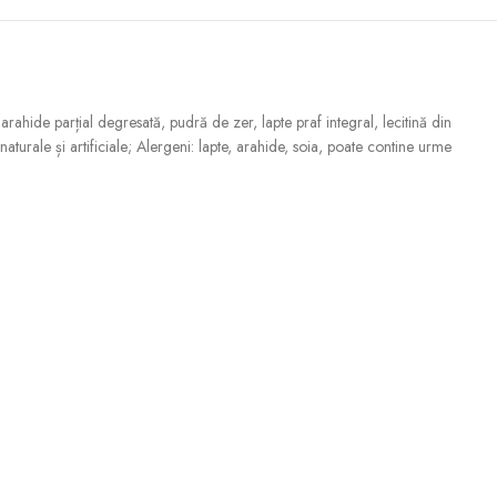
rahide parțial degresată, pudră de zer, lapte praf integral, lecitină din
turale și artificiale; Alergeni: lapte, arahide, soia, poate contine urme