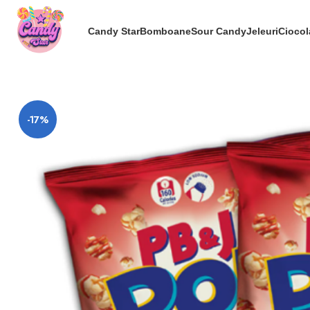
Candy Star
Bomboane
Sour Candy
Jeleuri
Ciocol
-17%