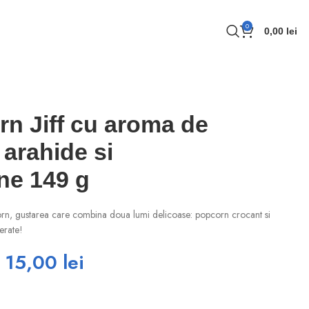
0
0,00
lei
n Jiff cu aroma de
 arahide si
ne 149 g
n, gustarea care combina doua lumi delicoase: popcorn crocant si
ferate!
15,00
lei