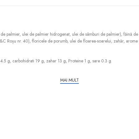
de palmier, ulei de palmier hidrogenat, ulei de sâmburi de palmier), făină de a
D&C Roșu nr. 40), floricele de porumb, ulei de floarea-soarelui, zahăr, arome na
 4.5 g, carbohidrati 19 g, zahar 13 g, Proteine 1 g, sare 0.3 g.
MAI MULT