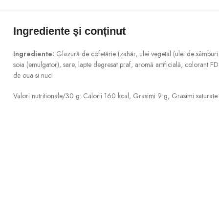
Ingrediente și conținut
Ingrediente:
Glazură de cofetărie (zahăr, ulei vegetal (ulei de sâmburi 
soia (emulgator), sare, lapte degresat praf, aromă artificială, colorant F
de oua si nuci
Valori nutritionale/30 g: Calorii 160 kcal, Grasimi 9 g, Grasimi saturate