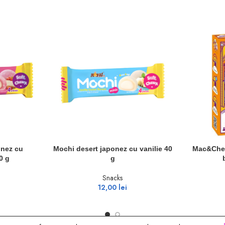
ADAUGĂ ÎN COȘ
ADAUGĂ ÎN 
onez cu
Mochi desert japonez cu vanilie 40
Mac&Chee
0 g
g
Snacks
12,00
lei