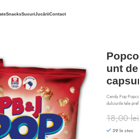
ate
Snacks
Sucuri
Jucării
Contact
Popcor
unt de
capsu
Candy Pop Popcor
dulciurile tale pre
18,00
lei
39 în stoc