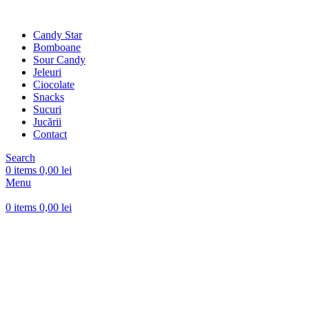
Candy Star
Bomboane
Sour Candy
Jeleuri
Ciocolate
Snacks
Sucuri
Jucării
Contact
Search
0
items
0,00
lei
Menu
0
items
0,00
lei
-32%
Sold out
Click to enlarge