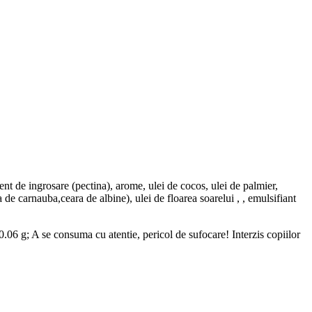
agent de ingrosare (pectina), arome, ulei de cocos, ulei de palmier,
 de carnauba,ceara de albine), ulei de floarea soarelui , , emulsifiant
0.06 g; A se consuma cu atentie, pericol de sufocare! Interzis copiilor