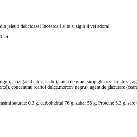
 jeleuri delicioase! Incearca-l si tu si sigur il vei adora!
0 lei.
uguri, acizi (acid citric, lactic), faina de grau ,sirop glucoza-fructoza, 
bitol), concentrati (cartof dulce,morcov negru), agent de glazurare (ceara
asimi saturate 0.3 g, carbohidrati 76 g, zahar 55 g, Proteine 5.3 g, sare 