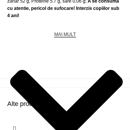
zahar 52 g, Proteine 5.7 g, sare 0.06 g;
A se consuma
cu atentie, pericol de sufocare! Interzis copiilor sub
4 ani!
MAI MULT
Alte produse