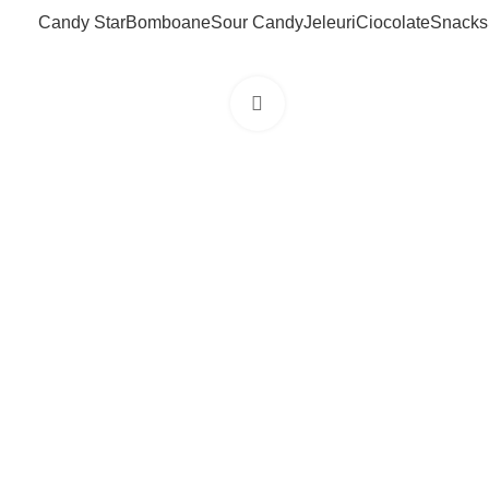
Candy Star
Bomboane
Sour Candy
Jeleuri
Ciocolate
Snacks
Click to enlarge