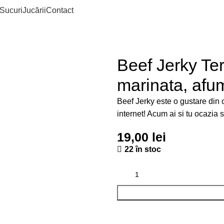
Sucuri
Jucării
Contact
Beef Jerky Teri
marinata, afu
Beef Jerky este o gustare din 
internet! Acum ai si tu ocazia s
19,00
lei
22 în stoc