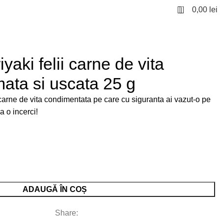
0
0,00
lei
yaki felii carne de vita
mata si uscata 25 g
carne de vita condimentata pe care cu siguranta ai vazut-o pe
a o incerci!
ADAUGĂ ÎN COȘ
Share: